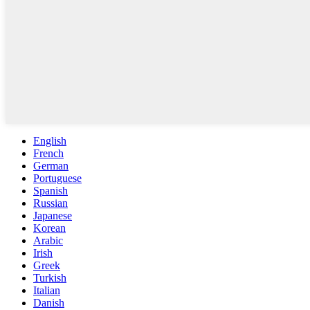
English
French
German
Portuguese
Spanish
Russian
Japanese
Korean
Arabic
Irish
Greek
Turkish
Italian
Danish