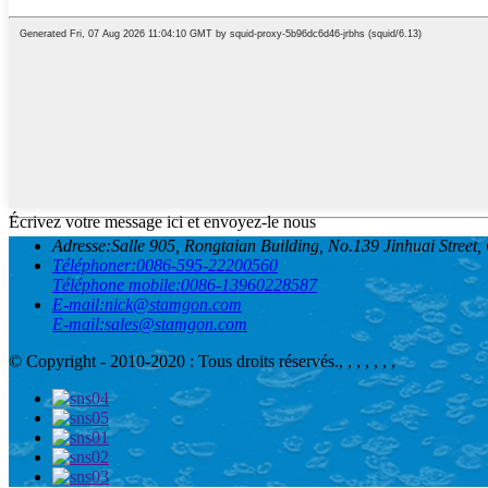
Écrivez votre message ici et envoyez-le nous
Adresse:
Salle 905, Rongtaian Building, No.139 Jinhuai Street
Téléphoner:
0086-595-22200560
Téléphone mobile:
0086-13960228587
E-mail:
nick@stamgon.com
E-mail:
sales@stamgon.com
© Copyright - 2010-2020 : Tous droits réservés.
, , , , , , ,