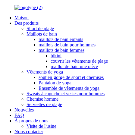
Maison
Des produits
Short de plage
Maillots de bain
maillots de bain enfants
maillots de bain pour hommes
maillots de bain femmes
bikini
couvrir les vêtements de plage
maillot de bain une pièce
Vêtements de yoga
soutien-gorge de sport et chemises
Pantalon de yoga
Ensemble de vêtements de yoga
Sweats à capuche et vestes pour hommes
Chemise homme
Serviettes de plage
Nouvelles
FAQ
À propos de nous
Visite de l'usine
Nous contacter